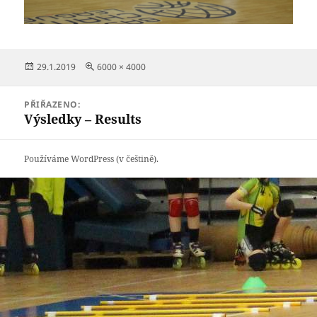
Publikováno:
Původní
29.1.2019
6000 × 4000
velikost:
Navigace
PŘIŘAZENO:
pro
Výsledky – Results
příspěvek
Používáme WordPress (v češtině).