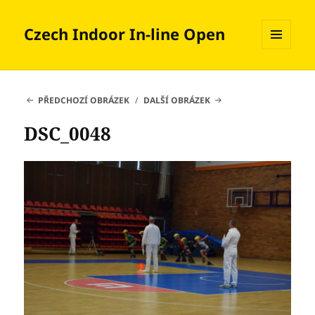
Czech Indoor In-line Open
MENU
A
WIDGETY
PŘEDCHOZÍ OBRÁZEK
DALŠÍ OBRÁZEK
DSC_0048