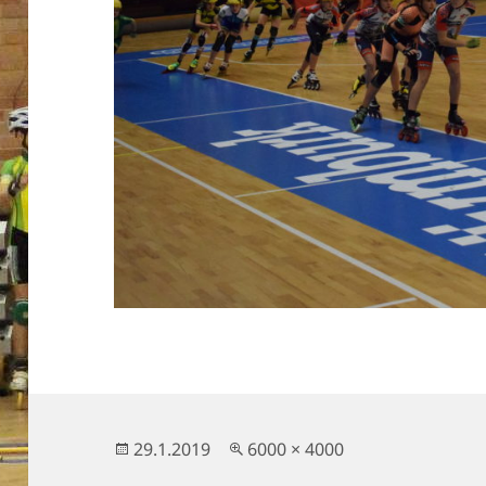
Publikováno:
Původní
29.1.2019
6000 × 4000
velikost: